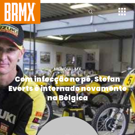
MUNDIAL MX
Com infecção no pé, Stefan
Everts é internado novamente
na Bélgica