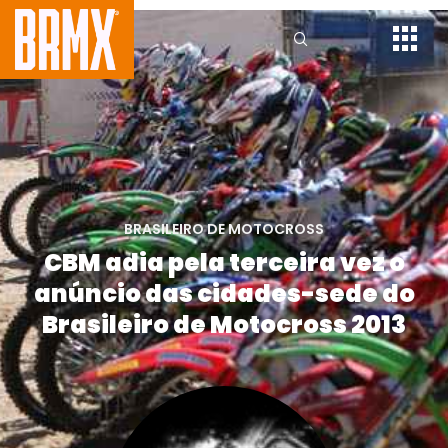
BRASILEIRO DE MOTOCROSS
CBM adia pela terceira vez o
anúncio das cidades-sede do
Brasileiro de Motocross 2013