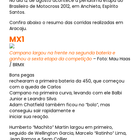
No dia 12 de agosto acontece a penúltima etapa do
Brasileiro de Motocross 2012, em Anchieta, Espírito
Santos.
Confira abaixo o resumo das corridas realizadas em
Aracaju.
MX1
Campano largou na frente na segunda bateria e
ganhou a sexta etapa da competição
– Foto: Mau Haas
/ BRMX
Bons pegas
rechearam a primeira bateria da 450, que começou
com a queda de Carlos
Campano na primeira curva, levando com ele Balbi
Junior e Leandro Silva.
Adam Chatfield também ficou no “bolo”, mas
conseguiu sair rapidamente e
iniciar sua reação.
Humberto “Machito” Martin largou em primeiro,
seguido de Wellington Garcia, Marcelo “Ratinho” Lima,
Jean Ramos e Sean Collier.