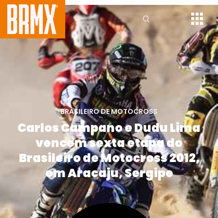
BRASILEIRO DE MOTOCROSS
Carlos Campano e Dudu Lima
vencem sexta etapa do
Brasileiro de Motocross 2012,
em Aracaju, Sergipe