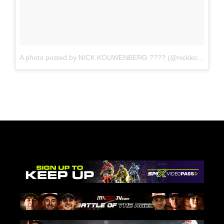
A photo posted by NICK KOUWENBERG ???? (@nickkouwenbergg)