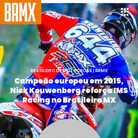
BRASILEIRO DE MOTOCROSS
|
BRMX
Campeão europeu em 2015,
Nick Kouwenberg reforça IMS
Racing no Brasileiro MX