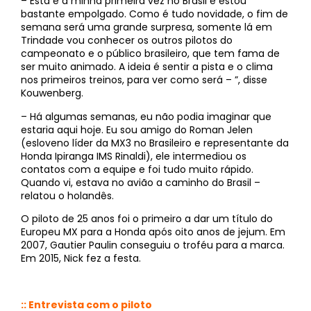
– Esta é a minha primeira vez no Brasil e estou
bastante empolgado. Como é tudo novidade, o fim de
semana será uma grande surpresa, somente lá em
Trindade vou conhecer os outros pilotos do
campeonato e o público brasileiro, que tem fama de
ser muito animado. A ideia é sentir a pista e o clima
nos primeiros treinos, para ver como será – ”, disse
Kouwenberg.
– Há algumas semanas, eu não podia imaginar que
estaria aqui hoje. Eu sou amigo do Roman Jelen
(esloveno líder da MX3 no Brasileiro e representante da
Honda Ipiranga IMS Rinaldi), ele intermediou os
contatos com a equipe e foi tudo muito rápido.
Quando vi, estava no avião a caminho do Brasil –
relatou o holandês.
O piloto de 25 anos foi o primeiro a dar um título do
Europeu MX para a Honda após oito anos de jejum. Em
2007, Gautier Paulin conseguiu o troféu para a marca.
Em 2015, Nick fez a festa.
:: Entrevista com o piloto