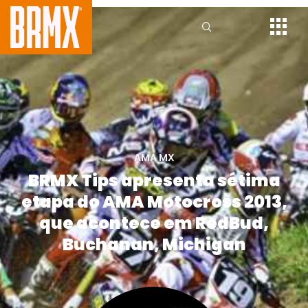
AMA MX
BRMX Tips apresenta sétima
etapa do AMA Motocross 2013,
que acontece em RedBud,
Buchanan, Michigan