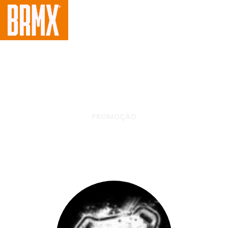
PROMOÇÃO
BRMX Quiz – Responda e
concorra a um guidão WRP