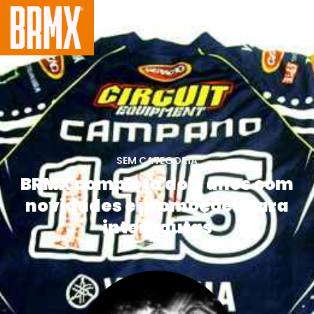
SEM CATEGORIA
BRMX completa dois anos com
novidades e promoções para
internautas