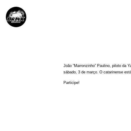
BRMX
3 de março de 2012
||
João “Marronzinho” Paulino, piloto da
sábado, 3 de março. O catarinense está
Participe!