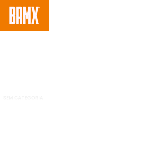
SEM CATEGORIA
BRMX Chat – João ‘M
internautas do BRMX 