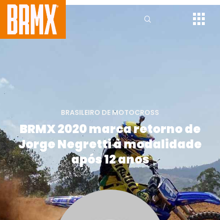
BRASILEIRO DE MOTOCROSS
BRMX 2020 marca retorno de
Jorge Negretti à modalidade
após 12 anos