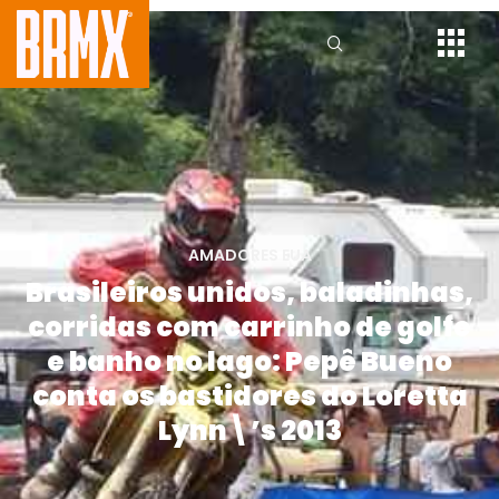
AMADORES EUA
Brasileiros unidos, baladinhas,
corridas com carrinho de golfe
e banho no lago: Pepê Bueno
conta os bastidores do Loretta
Lynn\’s 2013