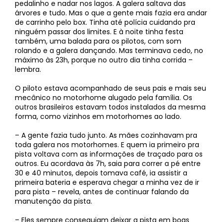
pedalinho e nadar nos lagos. A galera saltava das
árvores e tudo. Mas o que a gente mais fazia era andar
de carrinho pelo box. Tinha até polícia cuidando pra
ninguém passar dos limites. E à noite tinha festa
também, uma balada para os pilotos, com som
rolando e a galera dançando. Mas terminava cedo, no
máximo às 23h, porque no outro dia tinha corrida –
lembra.
O piloto estava acompanhado de seus pais e mais seu
mecânico no motorhome alugado pela família. Os
outros brasileiros estavam todos instalados da mesma
forma, como vizinhos em motorhomes ao lado.
– A gente fazia tudo junto. As mães cozinhavam pra
toda galera nos motorhomes. E quem ia primeiro pra
pista voltava com as informações de traçado para os
outros. Eu acordava às 7h, saia para correr a pé entre
30 e 40 minutos, depois tomava café, ia assistir a
primeira bateria e esperava chegar a minha vez de ir
para pista – revela, antes de continuar falando da
manutenção da pista.
– Eles sempre conseguiam deixar a pista em boas