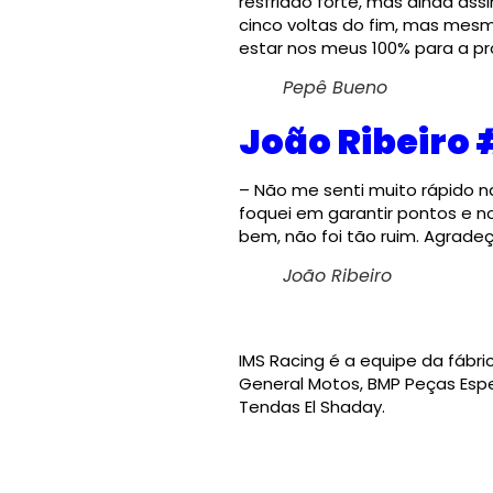
resfriado forte, mas ainda ass
cinco voltas do fim, mas mesmo
estar nos meus 100% para a próx
Pepê Bueno
João Ribeiro 
– Não me senti muito rápido 
foquei em garantir pontos e no
bem, não foi tão ruim. Agrade
João Ribeiro
IMS Racing é a equipe da fábri
General Motos, BMP Peças Espe
Tendas El Shaday.