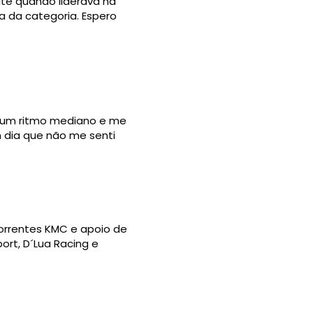
ite quando liderava há
a da categoria. Espero
r um ritmo mediano e me
m dia que não me senti
 Correntes KMC e apoio de
ort, D´Lua Racing e