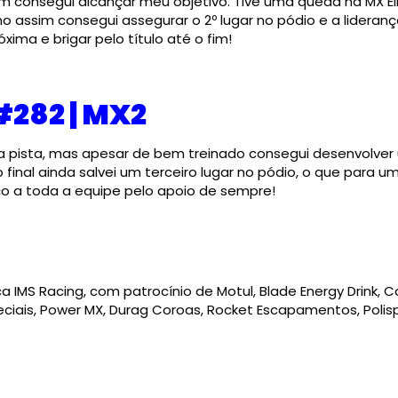
im consegui alcançar meu objetivo. Tive uma queda na MX El
 assim consegui assegurar o 2º lugar no pódio e a lideranç
ima e brigar pelo título até o fim!
#282 | MX2
na pista, mas apesar de bem treinado consegui desenvolve
 final ainda salvei um terceiro lugar no pódio, o que para u
ço a toda a equipe pelo apoio de sempre!
ca IMS Racing, com patrocínio de Motul, Blade Energy Drink,
ciais, Power MX, Durag Coroas, Rocket Escapamentos, Polisp