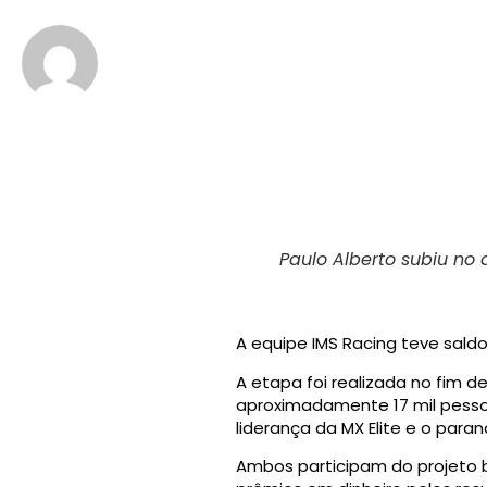
Renato Dalzochio
7 de agosto de 201
||
Paulo Alberto subiu no 
A equipe IMS Racing teve saldo
A etapa foi realizada no fim d
aproximadamente 17 mil pessoa
liderança da MX Elite e o para
Ambos participam do projeto b