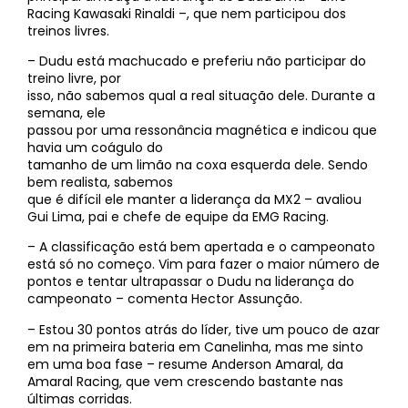
Racing Kawasaki Rinaldi –, que nem participou dos
treinos livres.
– Dudu está machucado e preferiu não participar do
treino livre, por
isso, não sabemos qual a real situação dele. Durante a
semana, ele
passou por uma ressonância magnética e indicou que
havia um coágulo do
tamanho de um limão na coxa esquerda dele. Sendo
bem realista, sabemos
que é difícil ele manter a liderança da MX2 – avaliou
Gui Lima, pai e chefe de equipe da EMG Racing.
– A classificação está bem apertada e o campeonato
está só no começo. Vim para fazer o maior número de
pontos e tentar ultrapassar o Dudu na liderança do
campeonato – comenta Hector Assunção.
– Estou 30 pontos atrás do líder, tive um pouco de azar
em na primeira bateria em Canelinha, mas me sinto
em uma boa fase – resume Anderson Amaral, da
Amaral Racing, que vem crescendo bastante nas
últimas corridas.