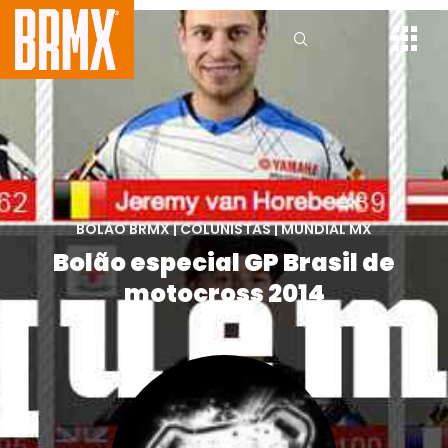
BOLÃO BRMX
|
COLUNISTAS
|
MUNDIAL MX
Bolão especial GP Brasil de
motocross 2014