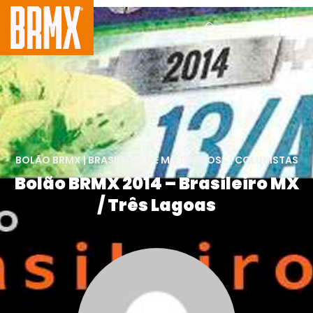
BOLÃO BRMX
|
BRASILEIRO DE MOTOCROSS
|
COLUNISTAS
Bolão BRMX 2014 – Brasileiro MX
/ Três Lagoas