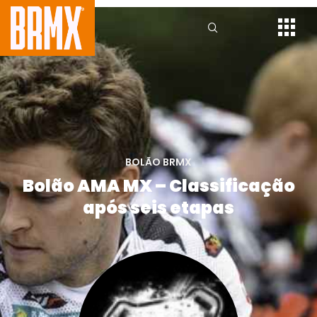
BOLÃO BRMX
Bolão AMA MX – Classificação
após seis etapas