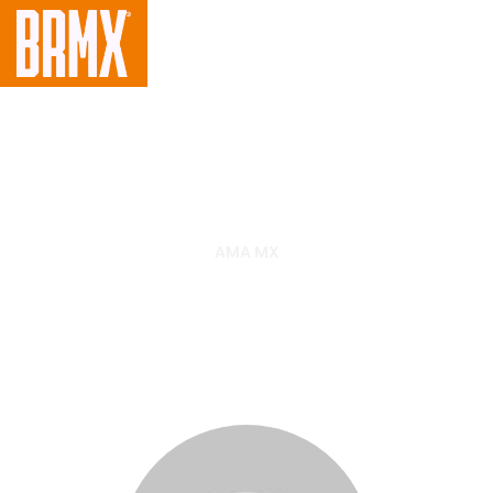
AMA MX
Bogle fora do restante da
temporada do AMA Motocross
2018