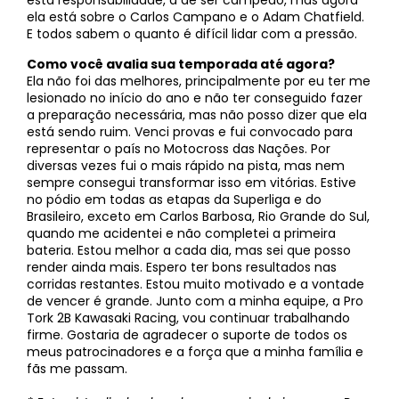
esta responsabilidade, a de ser campeão, mas agora
ela está sobre o Carlos Campano e o Adam Chatfield.
E todos sabem o quanto é difícil lidar com a pressão.
Como você avalia sua temporada até agora?
Ela não foi das melhores, principalmente por eu ter me
lesionado no início do ano e não ter conseguido fazer
a preparação necessária, mas não posso dizer que ela
está sendo ruim. Venci provas e fui convocado para
representar o país no Motocross das Nações. Por
diversas vezes fui o mais rápido na pista, mas nem
sempre consegui transformar isso em vitórias. Estive
no pódio em todas as etapas da Superliga e do
Brasileiro, exceto em Carlos Barbosa, Rio Grande do Sul,
quando me acidentei e não completei a primeira
bateria. Estou melhor a cada dia, mas sei que posso
render ainda mais. Espero ter bons resultados nas
corridas restantes. Estou muito motivado e a vontade
de vencer é grande. Junto com a minha equipe, a Pro
Tork 2B Kawasaki Racing, vou continuar trabalhando
firme. Gostaria de agradecer o suporte de todos os
meus patrocinadores e a força que a minha família e
fãs me passam.