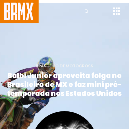
BRASILEIRO DE MOTOCROSS
Balbi Junior aproveita folga no
Brasileiro de MX e faz mini pré-
temporada nos Estados Unidos