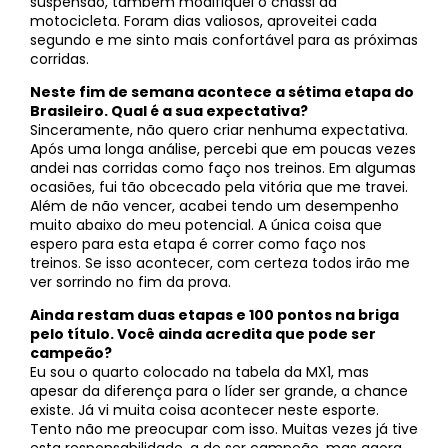
suspensão, também modifiquei o chassi da
motocicleta. Foram dias valiosos, aproveitei cada
segundo e me sinto mais confortável para as próximas
corridas.
Neste fim de semana acontece a sétima etapa do
Brasileiro. Qual é a sua expectativa?
Sinceramente, não quero criar nenhuma expectativa.
Após uma longa análise, percebi que em poucas vezes
andei nas corridas como faço nos treinos. Em algumas
ocasiões, fui tão obcecado pela vitória que me travei.
Além de não vencer, acabei tendo um desempenho
muito abaixo do meu potencial. A única coisa que
espero para esta etapa é correr como faço nos
treinos. Se isso acontecer, com certeza todos irão me
ver sorrindo no fim da prova.
Ainda restam duas etapas e 100 pontos na briga
pelo título. Você ainda acredita que pode ser
campeão?
Eu sou o quarto colocado na tabela da MX1, mas
apesar da diferença para o líder ser grande, a chance
existe. Já vi muita coisa acontecer neste esporte.
Tento não me preocupar com isso. Muitas vezes já tive