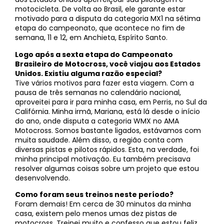
motocicleta. De volta ao Brasil, ele garante estar
motivado para a disputa da categoria MX1 na sétima
etapa do campeonato, que acontece no fim de
semana, 11 e 12, em Anchieta, Espírito Santo.
Logo após a sexta etapa do Campeonato
Brasileiro de Motocross, você viajou aos Estados
Unidos. Existiu alguma razão especial?
Tive vários motivos para fazer esta viagem. Com a
pausa de três semanas no calendário nacional,
aproveitei para ir para minha casa, em Perris, no Sul da
Califórnia. Minha irmã, Mariana, está lá desde o início
do ano, onde disputa a categoria WMX no AMA
Motocross. Somos bastante ligados, estávamos com
muita saudade. Além disso, a região conta com
diversas pistas e pilotos rápidos. Esta, na verdade, foi
minha principal motivação. Eu também precisava
resolver algumas coisas sobre um projeto que estou
desenvolvendo.
Como foram seus treinos neste período?
Foram demais! Em cerca de 30 minutos da minha
casa, existem pelo menos umas dez pistas de
motocross. Treinei muito e confesso que estou feliz,