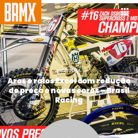
INDÚSTRIA
Aros e raios Excel com redução
de preço e novas cores – Brasil
Racing