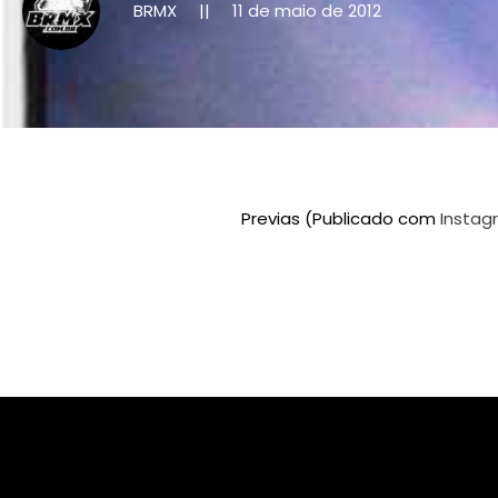
BRMX
11 de maio de 2012
||
Previas (Publicado com
Instag