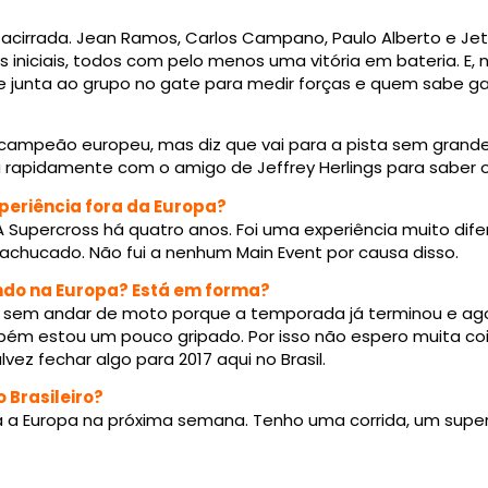
a acirrada. Jean Ramos, Carlos Campano, Paulo Alberto e Jet
iniciais, todos com pelo menos uma vitória em bateria. E, 
 junta ao grupo no gate para medir forças e quem sabe ga
campeão europeu, mas diz que vai para a pista sem grande
 rapidamente com o amigo de Jeffrey Herlings para saber o 
xperiência fora da Europa?
A Supercross há quatro anos. Foi uma experiência muito dife
achucado. Não fui a nenhum Main Event por causa disso.
do na Europa? Está em forma?
s sem andar de moto porque a temporada já terminou e a
ém estou um pouco gripado. Por isso não espero muita co
vez fechar algo para 2017 aqui no Brasil.
o Brasileiro?
a a Europa na próxima semana. Tenho uma corrida, um supe