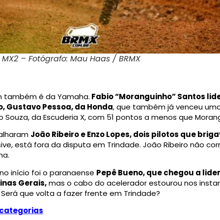
a MX2 – Fotógrafo: Mau Haas / BRMX
em também é da Yamaha.
Fabio “Moranguinho” Santos lide
o, Gustavo Pessoa, da Honda
, que também já venceu uma
o Souza, da Escuderia X, com 51 pontos a menos que Moran
palharam
João Ribeiro e Enzo Lopes, dois pilotos que bri
sive, está fora da disputa em Trindade. João Ribeiro não cor
na.
no início foi o paranaense
Pepê Bueno, que chegou a lide
inas Gerais,
mas o cabo do acelerador estourou nos instant
. Será que volta a fazer frente em Trindade?
 categorias