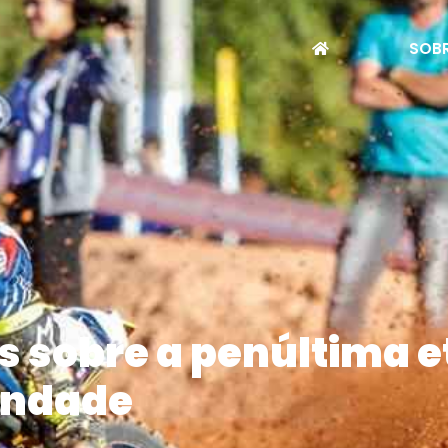
SOBR
s sobre a penúltima e
indade