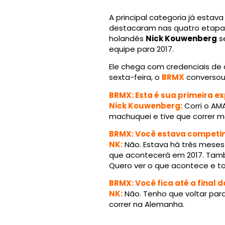
A principal categoria já estav
destacaram nas quatro etapas 
holandês
Nick Kouwenberg
se
equipe para 2017.
Ele chega com credenciais de 
sexta-feira, o
BRMX
conversou
BRMX: Esta é sua primeira e
Nick Kouwenberg:
Corri o AM
machuquei e tive que correr m
BRMX: Você estava competin
NK:
Não. Estava há três mese
que acontecerá em 2017. Tamb
Quero ver o que acontece e tal
BRMX: Você fica até a final d
NK:
Não. Tenho que voltar par
correr na Alemanha.