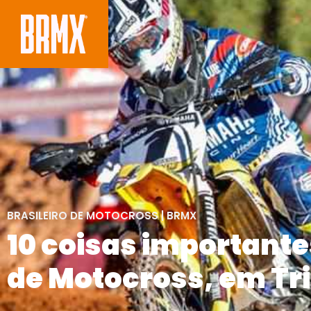
BRASILEIRO DE MOTOCROSS
|
BRMX
10 coisas importante
de Motocross, em Tr