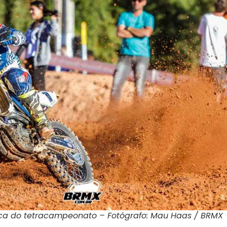
a do tetracampeonato – Fotógrafo: Mau Haas / BRMX